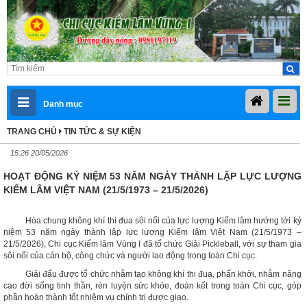
Danh mục
TRANG CHỦ
TIN TỨC & SỰ KIỆN
15:26 20/05/2026
HOẠT ĐỘNG KỶ NIỆM 53 NĂM NGÀY THÀNH LẬP LỰC LƯỢNG
KIỂM LÂM VIỆT NAM (21/5/1973 – 21/5/2026)
Hòa chung không khí thi đua sôi nổi của lực lượng Kiểm lâm hướng tới kỷ
niệm 53 năm ngày thành lập lực lượng Kiểm lâm Việt Nam (21/5/1973 –
21/5/2026), Chi cục Kiểm lâm Vùng I đã tổ chức Giải Pickleball, với sự tham gia
sôi nổi của cán bộ, công chức và người lao động trong toàn Chi cục.
Giải đấu được tổ chức nhằm tạo không khí thi đua, phấn khởi, nhằm nâng
cao đời sống tinh thần, rèn luyện sức khỏe, đoàn kết trong toàn Chi cục, góp
phần hoàn thành tốt nhiệm vụ chính trị được giao.