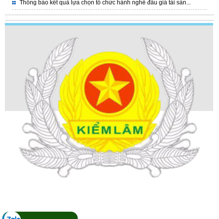
Thông báo kết quả lựa chọn tổ chức hành nghề đấu giá tài sản...
CHI CỤC KIỂM LÂM VÙNG 1
Địa chỉ: Phường Tuần Châu - Tỉnh Quảng Ninh