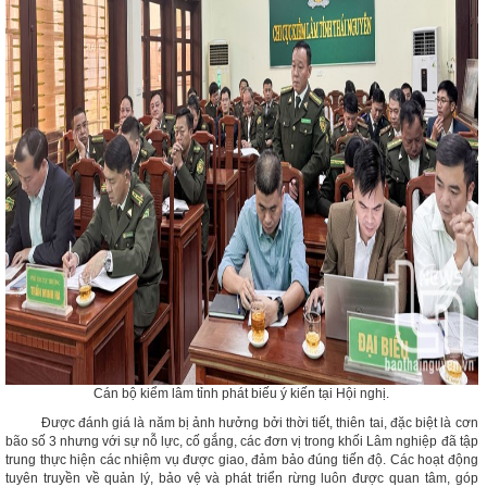
Cán bộ kiểm lâm tỉnh phát biếu ý kiến tại Hội nghị.
Được đánh giá là năm bị ảnh hưởng bởi thời tiết, thiên tai, đặc biệt là cơn
bão số 3 nhưng với sự nỗ lực, cố gắng, các đơn vị trong khối Lâm nghiệp đã tập
trung thực hiện các nhiệm vụ được giao, đảm bảo đúng tiến độ. Các hoạt động
tuyên truyền về quản lý, bảo vệ và phát triển rừng luôn được quan tâm, góp