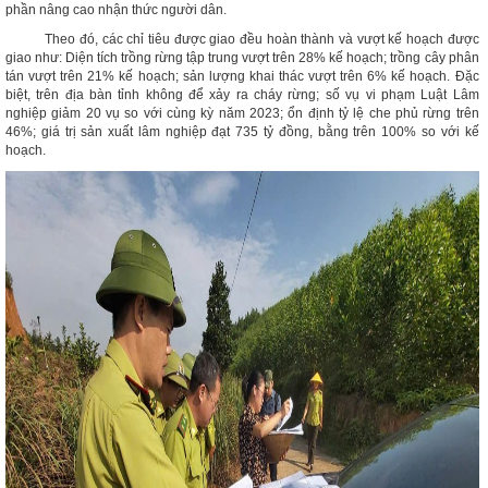
phần nâng cao nhận thức người dân.
Theo đó, các chỉ tiêu được giao đều hoàn thành và vượt kế hoạch được
giao như: Diện tích trồng rừng tập trung vượt trên 28% kế hoạch; trồng cây phân
tán vượt trên 21% kế hoạch; sản lượng khai thác vượt trên 6% kế hoạch. Đặc
biệt, trên địa bàn tỉnh không để xảy ra cháy rừng; số vụ vi phạm Luật Lâm
nghiệp giảm 20 vụ so với cùng kỳ năm 2023; ổn định tỷ lệ che phủ rừng trên
46%; giá trị sản xuất lâm nghiệp đạt 735 tỷ đồng, bằng trên 100% so với kế
hoạch.