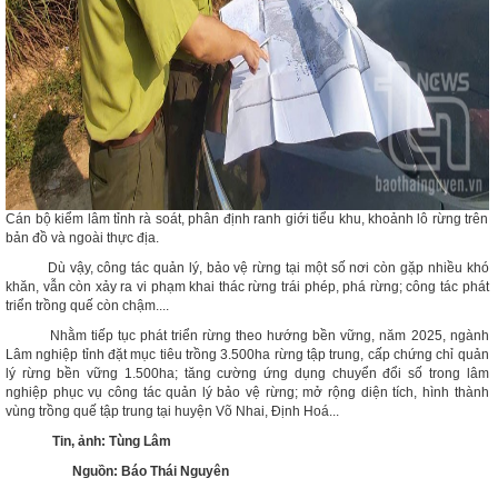
Cán bộ kiểm lâm tỉnh rà soát, phân định ranh giới tiểu khu, khoảnh lô rừng trên
bản đồ và ngoài thực địa.
Dù vậy, công tác quản lý, bảo vệ rừng tại một số nơi còn gặp nhiều khó
khăn, vẫn còn xảy ra vi phạm khai thác rừng trái phép, phá rừng; công tác phát
triển trồng quế còn chậm....
Nhằm tiếp tục phát triển rừng theo hướng bền vững, năm 2025, ngành
Lâm nghiệp tỉnh đặt mục tiêu trồng 3.500ha rừng tập trung, cấp chứng chỉ quản
lý rừng bền vững 1.500ha; tăng cường ứng dụng chuyển đổi số trong lâm
nghiệp phục vụ công tác quản lý bảo vệ rừng; mở rộng diện tích, hình thành
vùng trồng quế tập trung tại huyện Võ Nhai, Định Hoá...
Tin, ảnh: Tùng Lâm
Nguồn: Báo Thái Nguyên